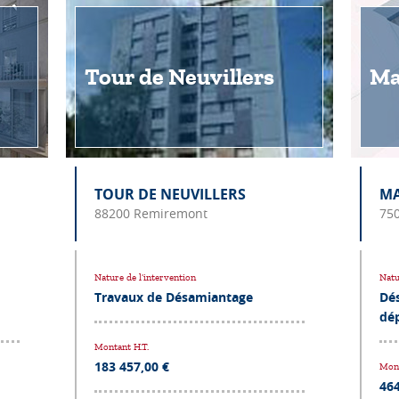
Tour de Neuvillers
Ma
TOUR DE NEUVILLERS
M
88200 Remiremont
750
Nature de l’intervention
Natu
Travaux de Désamiantage
Dé
dé
Montant H.T.
183 457,00 €
Mont
464