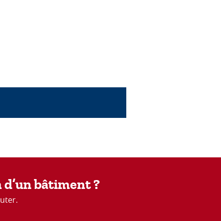
n d’un bâtiment ?
uter.