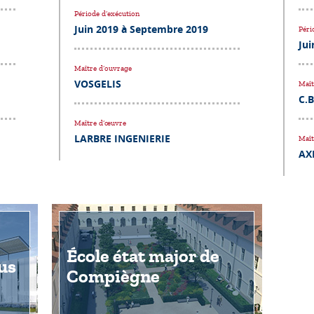
Période d’exécution
Juin 2019 à Septembre 2019
Péri
Jui
Maître d’ouvrage
VOSGELIS
Maît
C.B
Maître d’œuvre
LARBRE INGENIERIE
Maît
AX
École état major de
us
Compiègne