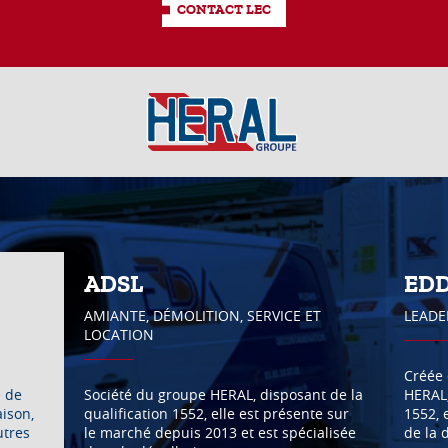
CONTACT LEC
ADSL
ED
AMIANTE, DÉMOLITION, SERVICE ET
LEADE
LOCATION
Créée 
e de
Société du groupe HERAL, disposant de la
HERAL,
aison,
qualification 1552, elle est présente sur
1552, 
utres
le marché depuis 2013 et est spécialisée
de la 