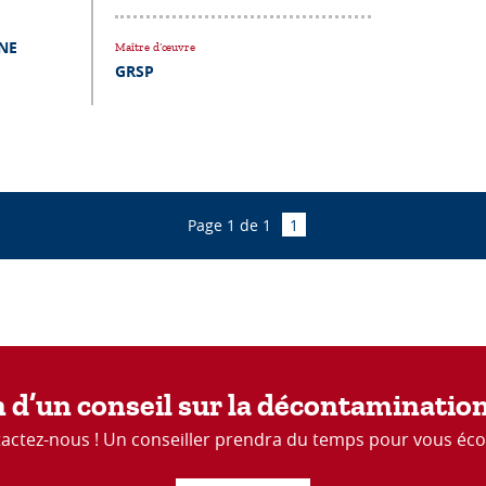
NE
Maître d’œuvre
GRSP
Page 1 de 1
1
 d’un conseil sur la décontaminatio
actez-nous ! Un conseiller prendra du temps pour vous éco