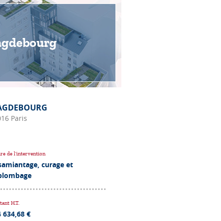
gdebourg
AGDEBOURG
16 Paris
re de l’intervention
samiantage, curage et
plombage
ant H.T.
 634,68 €